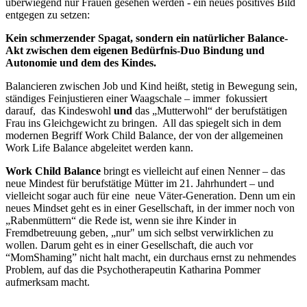
überwiegend nur Frauen gesehen werden - ein neues positives Bild
entgegen zu setzen:
Kein schmerzender Spagat, sondern ein natürlicher Balance-
Akt zwischen dem eigenen Bedürfnis-Duo Bindung und
Autonomie und dem des Kindes.
Balancieren zwischen Job und Kind heißt, stetig in Bewegung sein,
ständiges Feinjustieren einer Waagschale – immer fokussiert
darauf, das Kindeswohl
und
das „Mutterwohl“ der berufstätigen
Frau ins Gleichgewicht zu bringen. All das spiegelt sich in dem
modernen Begriff Work Child Balance, der von der allgemeinen
Work Life Balance abgeleitet werden kann.
Work Child Balance
bringt es vielleicht auf einen Nenner – das
neue Mindest für berufstätige Mütter im 21. Jahrhundert – und
vielleicht sogar auch für eine neue Väter-Generation. Denn um ein
neues Mindset geht es in einer Gesellschaft, in der immer noch von
„Rabenmüttern“ die Rede ist, wenn sie ihre Kinder in
Fremdbetreuung geben, „nur" um sich selbst verwirklichen zu
wollen. Darum geht es in einer Gesellschaft, die auch vor
“MomShaming” nicht halt macht, ein durchaus ernst zu nehmendes
Problem, auf das die Psychotherapeutin Katharina Pommer
aufmerksam macht.