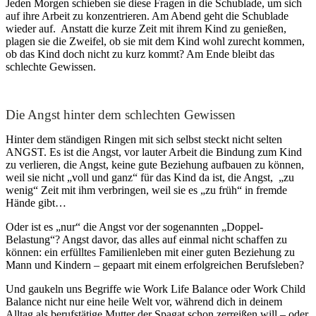
Jeden Morgen schieben sie diese Fragen in die Schublade, um sich
auf ihre Arbeit zu konzentrieren. Am Abend geht die Schublade
wieder auf. Anstatt die kurze Zeit mit ihrem Kind zu genießen,
plagen sie die Zweifel, ob sie mit dem Kind wohl zurecht kommen,
ob das Kind doch nicht zu kurz kommt? Am Ende bleibt das
schlechte Gewissen.
Die Angst hinter dem schlechten Gewissen
Hinter dem ständigen Ringen mit sich selbst steckt nicht selten
ANGST. Es ist die Angst, vor lauter Arbeit die Bindung zum Kind
zu verlieren, die Angst, keine gute Beziehung aufbauen zu können,
weil sie nicht „voll und ganz“ für das Kind da ist, die Angst, „zu
wenig“ Zeit mit ihm verbringen, weil sie es „zu früh“ in fremde
Hände gibt…
Oder ist es „nur“ die Angst vor der sogenannten „Doppel-
Belastung“? Angst davor, das alles auf einmal nicht schaffen zu
können: ein erfülltes Familienleben mit einer guten Beziehung zu
Mann und Kindern – gepaart mit einem erfolgreichen Berufsleben?
Und gaukeln uns Begriffe wie Work Life Balance oder Work Child
Balance nicht nur eine heile Welt vor, während dich in deinem
Alltag als berufstätige Mutter der Spagat schon zerreißen will – oder