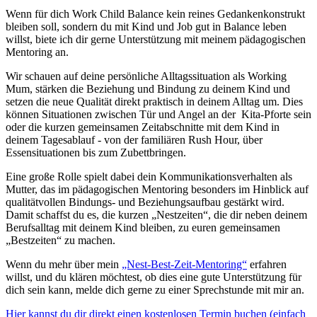
Wenn für dich Work Child Balance kein reines Gedankenkonstrukt
bleiben soll, sondern du mit Kind und Job gut in Balance leben
willst, biete ich dir gerne Unterstützung mit meinem pädagogischen
Mentoring an.
Wir schauen auf deine persönliche Alltagssituation als Working
Mum, stärken die Beziehung und Bindung zu deinem Kind und
setzen die neue Qualität direkt praktisch in deinem Alltag um. Dies
können Situationen zwischen Tür und Angel an der Kita-Pforte sein
oder die kurzen gemeinsamen Zeitabschnitte mit dem Kind in
deinem Tagesablauf - von der familiären Rush Hour, über
Essensituationen bis zum Zubettbringen.
Eine große Rolle spielt dabei dein Kommunikationsverhalten als
Mutter, das im pädagogischen Mentoring besonders im Hinblick auf
qualitätvollen Bindungs- und Beziehungsaufbau gestärkt wird.
Damit schaffst du es, die kurzen „Nestzeiten“, die dir neben deinem
Berufsalltag mit deinem Kind bleiben, zu euren gemeinsamen
„Bestzeiten“ zu machen.
Wenn du mehr über mein
„Nest-Best-Zeit-Mentoring“
erfahren
willst, und du klären möchtest, ob dies eine gute Unterstützung für
dich sein kann, melde dich gerne zu einer Sprechstunde mit mir an.
Hier kannst du dir direkt einen kostenlosen Termin buchen (einfach