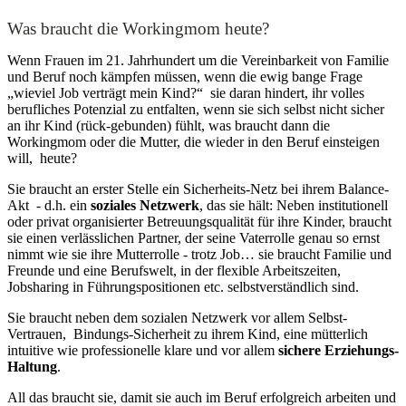
Was braucht die Workingmom heute?
Wenn Frauen im 21. Jahrhundert um die Vereinbarkeit von Familie
und Beruf noch kämpfen müssen, wenn die ewig bange Frage
„wieviel Job verträgt mein Kind?“ sie daran hindert, ihr volles
berufliches Potenzial zu entfalten, wenn sie sich selbst nicht sicher
an ihr Kind (rück-gebunden) fühlt, was braucht dann die
Workingmom oder die Mutter, die wieder in den Beruf einsteigen
will, heute?
Sie braucht an erster Stelle ein Sicherheits-Netz bei ihrem Balance-
Akt - d.h. ein
soziales Netzwerk
, das sie hält: Neben institutionell
oder privat organisierter Betreuungsqualität für ihre Kinder, braucht
sie einen verlässlichen Partner, der seine Vaterrolle genau so ernst
nimmt wie sie ihre Mutterrolle - trotz Job… sie braucht Familie und
Freunde und eine Berufswelt, in der flexible Arbeitszeiten,
Jobsharing in Führungspositionen etc. selbstverständlich sind.
Sie braucht neben dem sozialen Netzwerk vor allem Selbst-
Vertrauen, Bindungs-Sicherheit zu ihrem Kind, eine mütterlich
intuitive wie professionelle klare und vor allem
sichere Erziehungs-
Haltung
.
All das braucht sie, damit sie auch im Beruf erfolgreich arbeiten und