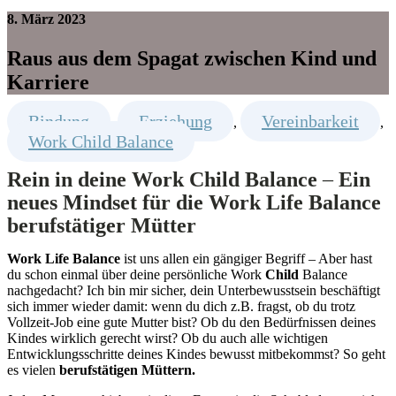
8. März 2023
Raus aus dem Spagat zwischen Kind und
Karriere
Bindung
Erziehung
Vereinbarkeit
,
,
,
Work Child Balance
Rein in deine Work Child Balance
–
Ein
neues Mindset für die Work Life Balance
berufstätiger Mütter
Work Life Balance
ist uns allen ein gängiger Begriff – Aber hast
du schon einmal über deine persönliche Work
Child
Balance
nachgedacht? Ich bin mir sicher, dein Unterbewusstsein beschäftigt
sich immer wieder damit: wenn du dich z.B. fragst, ob du trotz
Vollzeit-Job eine gute Mutter bist? Ob du den Bedürfnissen deines
Kindes wirklich gerecht wirst? Ob du auch alle wichtigen
Entwicklungsschritte deines Kindes bewusst mitbekommst? So geht
es vielen
berufstätigen Müttern.