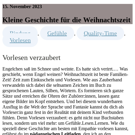
15. November 2023
Kleine Geschichte für die Weihnachtszeit
Bindung
Gefühle
Quality-Time
,
,
,
Vorlesen
Vorlesen verzaubert
Engelchen saß im Schnee und weinte. Es hatte sich verirrt.… Was
geschieht, wenn Engel weinen? Weihnachtszeit ist beste Familien-
Zeit! Zeit zum Einkuscheln und Vorlesen. Wie aus Zauberhand
verwandeln sich dabei die seltsamen Zeichen im Buch zu
gesprochenen Lauten, Silben, Wörtern. Es formieren sich ganze
Sätze und erreichen die Ohren der Zuhörer:innen, lassen ganz
eigene Bilder im Kopf entstehen. Und bei diesem wunderbaren
Ausflug in die Welt der Sprache und Fantasie kannst du dich als
Vorleser:in ganz fest in der Realität mit deinem Kind verbunden
fühlen. Denn Vorlesen verzaubert: es geht nicht nur Buchstaben
lesen, sondern um viel mehr: um Gefühle.Lesen.Lernen. Wie du
speziell diese Geschichte am besten mit Empathie vorlesen kannst,
erfährst du im
pädagogischen Leitfaden
, den ich an den