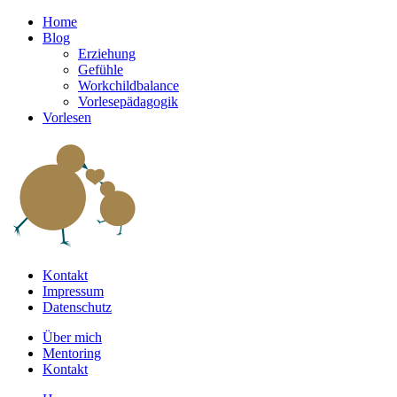
Home
Blog
Erziehung
Gefühle
Workchildbalance
Vorlesepädagogik
Vorlesen
Kontakt
Impressum
Datenschutz
Über mich
Mentoring
Kontakt